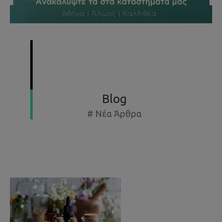
SUMMER SPECIAL OFFERS - ΕΚΘΕΣΙΑΚΆ ΈΩΣ -50%
Blog
# Νέα Άρθρα