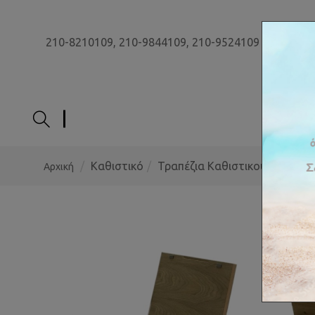
210-8210109,
210-9844109,
210-9524109
ΑΡΧΙ
Καθιστικό
Τραπέζια Καθιστικού
Αρχική
Τραπεζ