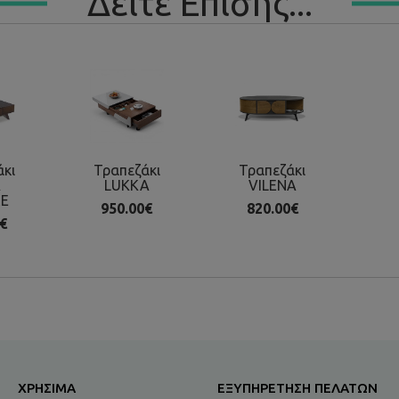
Δείτε Επίσης...
άκι
Τραπεζάκι
Τραπεζάκι
A
LUKKA
VILENA
E
950.00€
820.00€
€
ΧΡΉΣΙΜΑ
ΕΞΥΠΗΡΈΤΗΣΗ ΠΕΛΑΤΏΝ