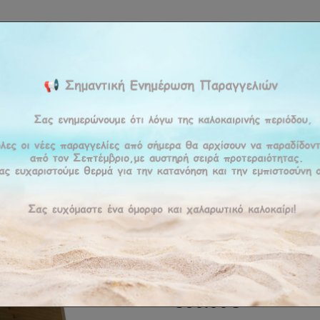
ΚΉ
ΕΤΑΙΡΕΊΑ
ΠΡΟΪΟΝΤΑ
ΠΡΟΣΦΟΡΕΣ
ΥΠΗΡΕΣΊΕΣ
BLOG
ΕΠΙΚΟΙ
άκι DOCA
Τραπεζάκ
ΚΩΔΙΚΌΣ :
DOCA
Παράδοση σε 15-20 ημέρες
860.00€