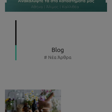
SUMMER SPECIAL OFFERS - ΕΚΘΕΣΙΑΚΆ ΈΩΣ -50%
Blog
# Νέα Άρθρα