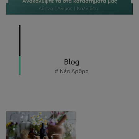
SUMMER SPECIAL OFFERS - ΕΚΘΕΣΙΑΚΆ ΈΩΣ -50%
Blog
# Νέα Άρθρα