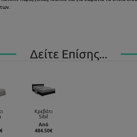
των.
Δείτε Επίσης...
τι
Κρεβάτι
a
Sibil
Από
€
484.50€