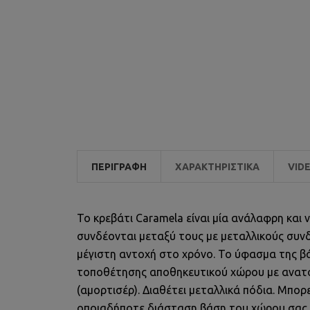
ΠΕΡΙΓΡΑΦΉ
ΧΑΡΑΚΤΗΡΙΣΤΙΚΆ
VID
Το κρεβάτι Caramela είναι μία ανάλαφρη και
συνδέονται μεταξύ τους με μεταλλικούς συνδ
μέγιστη αντοχή στο χρόνο. Το ύφασμα της β
τοποθέτησης αποθηκευτικού χώρου με ανατο
(αμορτισέρ). Διαθέτει μεταλλικά πόδια. Μπο
οποιαδήποτε διάσταση βάση του χώρου σας, κα