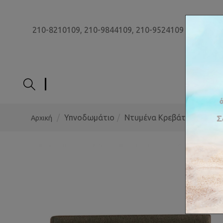
210-8210109,
210-9844109,
210-9524109
ΑΡΧΙ
Υπνοδωμάτιο
Ντυμένα Κρεβάτια Bedart
Αρχική