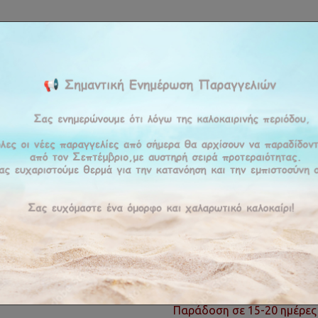
ΚΉ
ΕΤΑΙΡΕΊΑ
ΠΡΟΪΟΝΤΑ
ΠΡΟΣΦΟΡΕΣ
ΥΠΗΡΕΣΊΕΣ
BLOG
ΕΠΙΚΟΙ
Bedart Basic Series
Κρεβάτι Caramela
Κρεβάτι C
Διαθέσιμο στο κατάστημα
Κα
ΚΩΔΙΚΌΣ :
CARA
Παράδοση σε 15-20 ημέρες