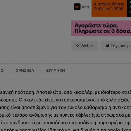
Wishlist
Σύγκριση 
EO
ΧΡΉΣΙΜΑ
ΕΓΓΎΗΣΗ
 νεανική πρόταση. Αποτελείται από κεφαλάρι με ιδιαίτερο σ
έσμους. Ο σκελετός είναι κατασκευασμένος από ξύλο οξιάς κ
άσης είναι αποσπώμενο για τον εύκολο καθαρισμό ή αντικατ
μικό τελάρο ανύψωσης με πυκνές τάβλες (για στρώματα με 
ρεί να συνδυαστεί με οποιοδήποτε κομοδίνο ή συρταριέρα τη
τόπιν παραγγελίας. Iδανικό και για δωμάτια τα οποία έχουν