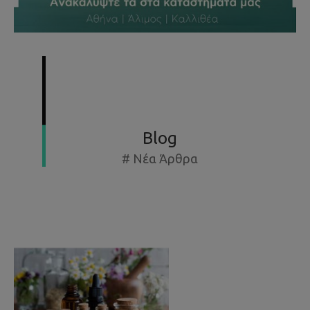
SUMMER SPECIAL OFFERS - ΕΚΘΕΣΙΑΚΆ ΈΩΣ -50%
Blog
# Νέα Άρθρα