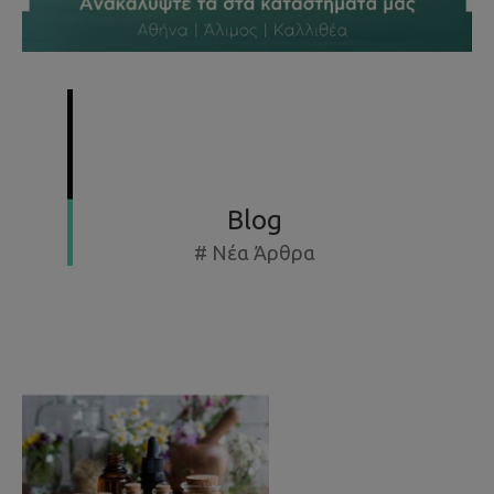
SUMMER SPECIAL OFFERS - ΕΚΘΕΣΙΑΚΆ ΈΩΣ -50%
Blog
# Νέα Άρθρα