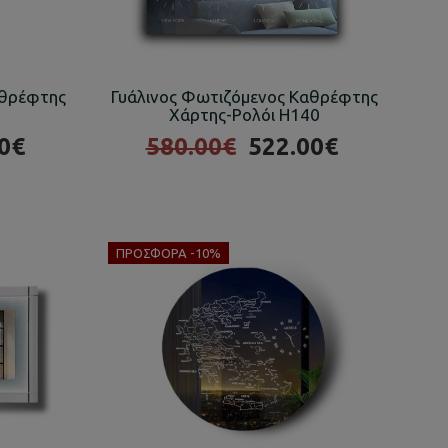
αθρέφτης
Γυάλινος Φωτιζόμενος Καθρέφτης
Χάρτης-Ρολόι H140
0€
580.00€
522.00€
ΠΡΟΣΦΟΡΆ -10%