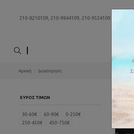
210-8210109,
210-9844109,
210-9524109
ΑΡΧΙ
Αρχική
Διακόσμηση
Ταξινόμη
ΕΎΡΟΣ ΤΙΜΏΝ
30-60€
60-90€
0-250€
250-450€
450-750€