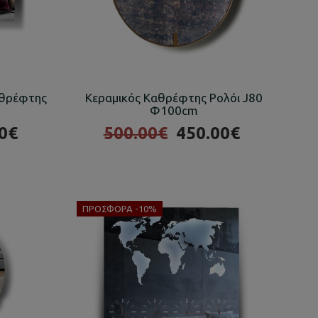
αθρέφτης
Κεραμικός Καθρέφτης Ρολόι J80
Φ100cm
0€
500.00€
450.00€
ΠΡΟΣΦΟΡΆ -10%