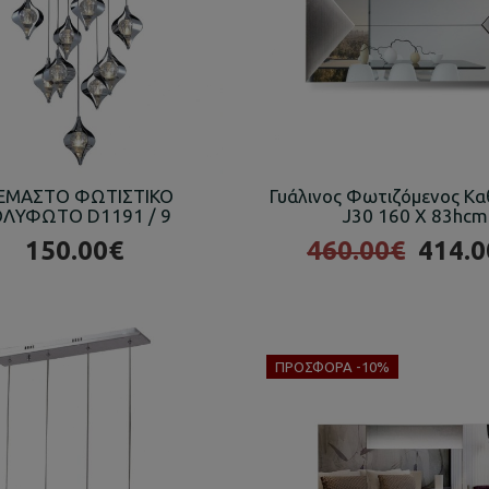
ΕΜΑΣΤΟ ΦΩΤΙΣΤΙΚΟ
Γυάλινος Φωτιζόμενος Κ
ΛΥΦΩΤΟ D1191 / 9
J30 160 X 83hcm
150.00€
460.00€
414.0
ΠΡΟΣΦΟΡΆ -10%