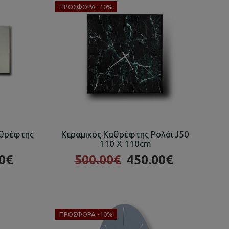
ΠΡΟΣΦΟΡΆ -10%
αθρέφτης
Κεραμικός Καθρέφτης Ρολόι J50
m
110 X 110cm
0€
500.00€
450.00€
ΠΡΟΣΦΟΡΆ -10%