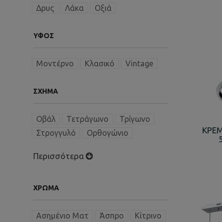
Δρυς
Λάκα
Οξιά
ΎΦΟΣ
Μοντέρνο
Κλασικό
Vintage
ΣΧΉΜΑ
Οβάλ
Τετράγωνο
Τρίγωνο
ΚΡΕΜ
Στρογγυλό
Ορθογώνιο
Περισσότερα
ΧΡΏΜΑ
Ασημένιο Ματ
Άσπρο
Κίτρινο