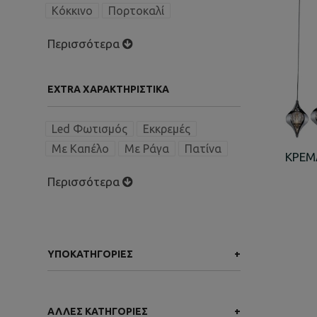
Κόκκινο
Πορτοκαλί
Περισσότερα
EXTRA ΧΑΡΑΚΤΗΡΙΣΤΙΚΑ
Led Φωτισμός
Εκκρεμές
Με Καπέλο
Με Ράγα
Πατίνα
ΚΡΕΜ
Περισσότερα
ΥΠΟΚΑΤΗΓΟΡΊΕΣ
+
Φωτισμός
ΆΛΛΕΣ ΚΑΤΗΓΟΡΊΕΣ
+
Καθρέφτες Διακοσμητικοί