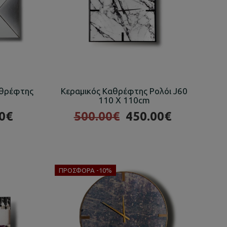
αθρέφτης
Κεραμικός Καθρέφτης Ρολόι J60
110 X 110cm
0€
500.00€
450.00€
ΠΡΟΣΦΟΡΆ -10%