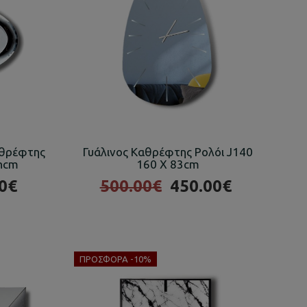
αθρέφτης
Γυάλινος Καθρέφτης Ρολόι J140
0hcm
160 X 83cm
0€
500.00€
450.00€
ΠΡΟΣΦΟΡΆ -10%