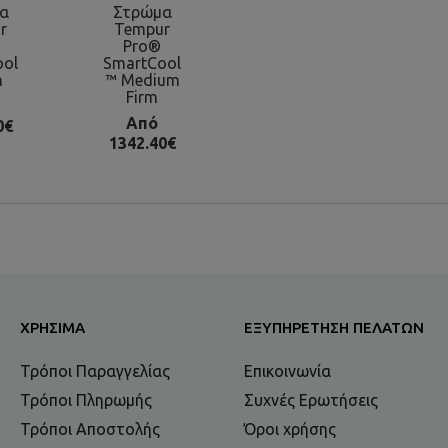
α
Στρώμα
r
Tempur
Pro®
ool
SmartCool
m
™ Medium
Firm
Από
0€
1342.40€
ΧΡΉΣΙΜΑ
ΕΞΥΠΗΡΈΤΗΣΗ ΠΕΛΑΤΏΝ
Τρόποι Παραγγελίας
Επικοινωνία
Τρόποι Πληρωμής
Συχνές Ερωτήσεις
Τρόποι Αποστολής
Όροι χρήσης