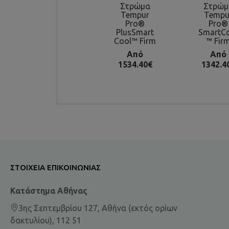
Στρώμα
Στρώμ
Tempur
Tempu
Pro®
Pro®
PlusSmart
SmartC
Cool™ Firm
™ Fir
Από
Από
1534.40€
1342.4
ΣΤΟΙΧΕΊΑ ΕΠΙΚΟΙΝΩΝΊΑΣ
Κατάστημα Αθήνας
3ης Σεπτεμβρίου 127, Αθήνα (εκτός ορίων
δακτυλίου), 112 51