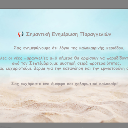
ΚΉ
ΕΤΑΙΡΕΊΑ
ΠΡΟΪΟΝΤΑ
ΠΡΟΣΦΟΡΕΣ
ΥΠΗΡΕΣΊΕΣ
BLOG
ΕΠΙΚΟΙ
mpur Pro® LuxeSmartCool™ Firm
Στρώμα T
LuxeSmart
ΚΩΔΙΚΌΣ :
TEMP
FIRM