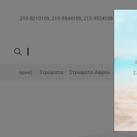
210-8210109,
210-9844109,
210-9524109
ΑΡΧΙ
Στρώματα
Στρώματα Αφρού
Αρχική
Στρώμα Te