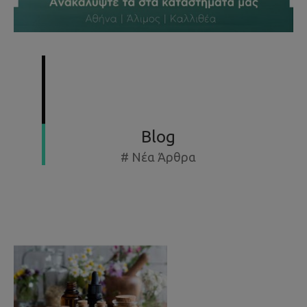
SUMMER SPECIAL OFFERS - ΕΚΘΕΣΙΑΚΆ ΈΩΣ -50%
Blog
# Νέα Άρθρα