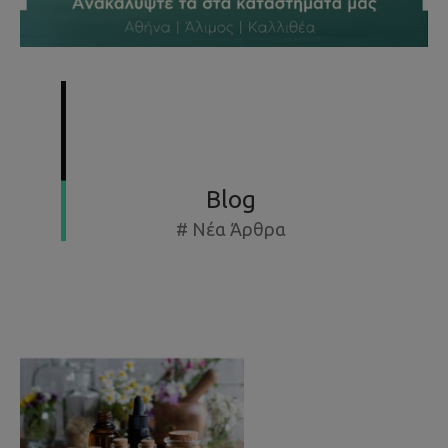
SUMMER SPECIAL OFFERS - ΕΚΘΕΣΙΑΚΆ ΈΩΣ -50%
Blog
# Νέα Άρθρα