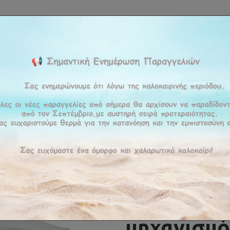
ΚΉ
ΕΤΑΙΡΕΊΑ
ΠΡΟΪΟΝΤΑ
ΠΡΟΣΦΟΡΕΣ
ΥΠΗΡΕΣΊΕΣ
BLOG
ΕΠΙΚΟΙ
δικό Smart Για Στρώμα 90x190cm/200x110cm Με Μηχανισμό Συρόμενο
Κρεβάτι Π
στρώμα
90x190cm
μηχανισμό