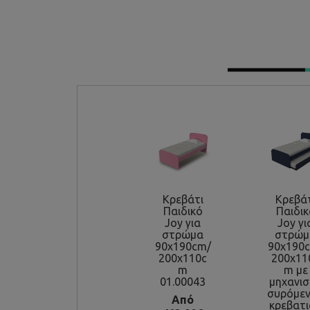
Κρεβάτι
Κρεβά
Παιδικό
Παιδικ
Joy για
Joy γι
στρώμα
στρώμ
90x190cm/
90x190
200x110c
200x11
m
m με
01.00043
μηχανι
συρόμε
Από
κρεβατ