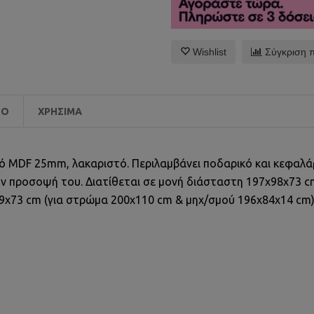
Wishlist
Σύγκριση 
EO
ΧΡΉΣΙΜΑ
ό MDF 25mm, λακαριστό. Περιλαμβάνει ποδαρικό και κεφαλάρ
ν προσοψή του. Διατίθεται σε μονή διάσταστη 197x98x73 c
19χ73 cm (για στρώμα 200χ110 cm & μηχ/σμού 196χ84x14 cm)