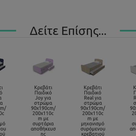
Δείτε Επίσης...
τι
Κρεβάτι
Κρεβάτι
Κ
ό
Παιδικό
Παιδικό
α
Joy για
Real για
R
α
στρώμα
στρώμα
cm/
90x190cm/
90x190cm/
90
0c
200x110c
200x110c
2
m με
m με
σμό
συρτάρια
μηχανισμό
σ
νου
αποθήκευσ
συρόμενου
απ
ιού
ης
κρεβατιού