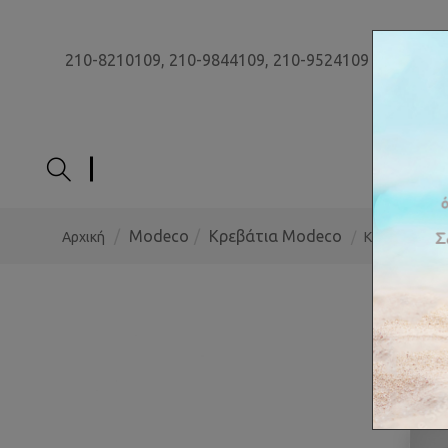
210-8210109,
210-9844109,
210-9524109
ΑΡΧΙ
Modeco
Κρεβάτια Modeco
Αρχική
Κρεβάτι Παι