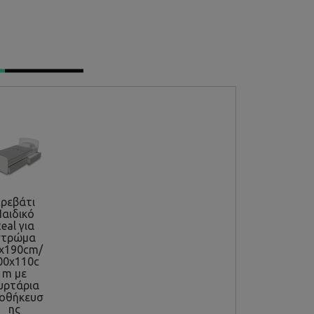
ρεβάτι
Παιδικό
eal για
στρώμα
x190cm/
00x110c
m με
υρτάρια
οθήκευσ
ης