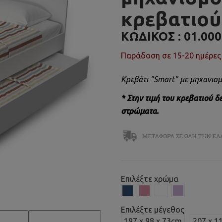
κρεβατιού
ΚΩΔΙΚΌΣ :
01.00
Παράδοση σε 15-20 ημέρες
Κρεβάτι "Smart" με μηχανισ
* Στην τιμή του κρεβατιού δ
στρώματα.
Επιλέξτε χρώμα
Επιλέξτε μέγεθος
197 x 98 x 73cm
207 x 1