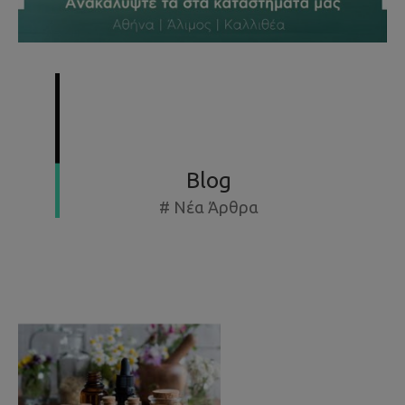
SUMMER SPECIAL OFFERS - ΕΚΘΕΣΙΑΚΆ ΈΩΣ -50%
Blog
# Νέα Άρθρα