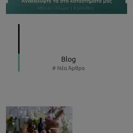
SUMMER SPECIAL OFFERS - ΕΚΘΕΣΙΑΚΆ ΈΩΣ -50%
Blog
# Νέα Άρθρα