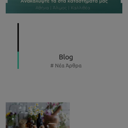
SUMMER SPECIAL OFFERS - ΕΚΘΕΣΙΑΚΆ ΈΩΣ -50%
Blog
# Νέα Άρθρα