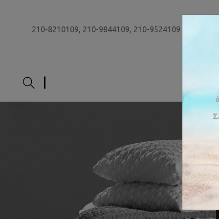
210-8210109,
210-9844109,
210-9524109
ΑΡΧΙ
Έ
π
ι
π
λ