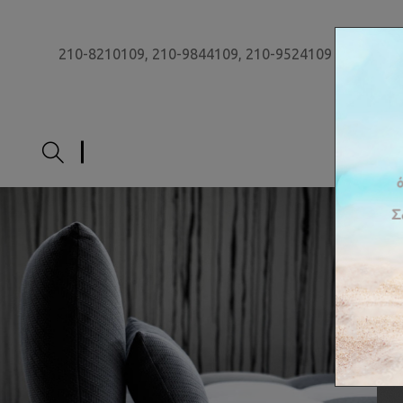
210-8210109,
210-9844109,
210-9524109
ΑΡΧΙ
Έ
π
ι
π
λ