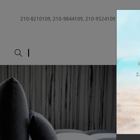
210-8210109,
210-9844109,
210-9524109
ΑΡΧΙ
Έ
π
ι
π
λ