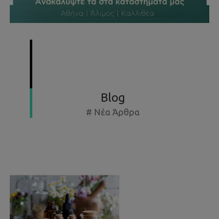
SUMMER SPECIAL OFFERS - ΕΚΘΕΣΙΑΚΆ ΈΩΣ -50%
Blog
# Νέα Άρθρα