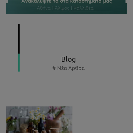
SUMMER SPECIAL OFFERS - ΕΚΘΕΣΙΑΚΆ ΈΩΣ -50%
Blog
# Νέα Άρθρα