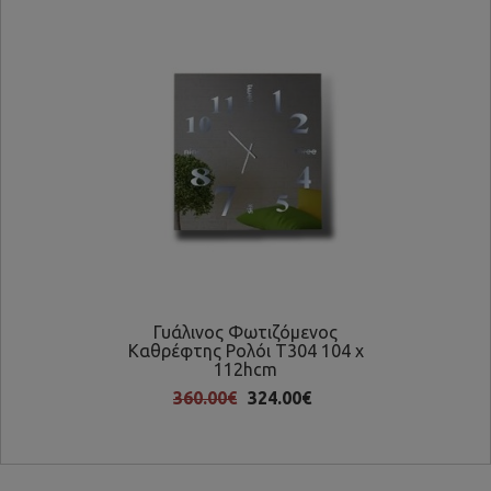
Γυάλινος Φωτιζόμενος
Καθρέφτης Ρολόι Τ304 104 x
Κα
112hcm
360.00€
324.00€