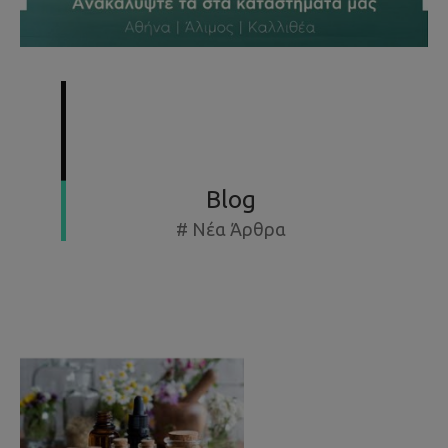
SUMMER SPECIAL OFFERS - ΕΚΘΕΣΙΑΚΆ ΈΩΣ -50%
Blog
# Νέα Άρθρα