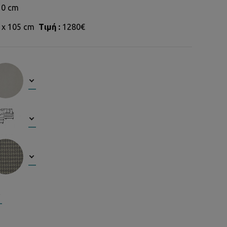
10 cm
 x 105 cm
Τιμή :
1280€