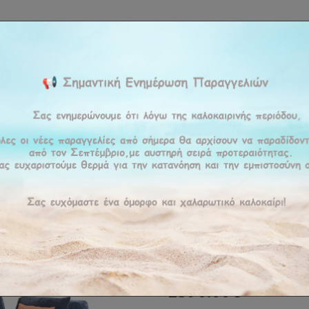
ΚΉ
ΕΤΑΙΡΕΊΑ
ΠΡΟΪΟΝΤΑ
ΠΡΟΣΦΟΡΕΣ
ΥΠΗΡΕΣΊΕΣ
BLOG
ΕΠΙΚΟΙ
έδες
Γωνιακός Καναπές PRIME
Γωνιακός 
ΚΩΔΙΚΌΣ :
PRIME
Κατόπιν παραγγελίας
2390.00€