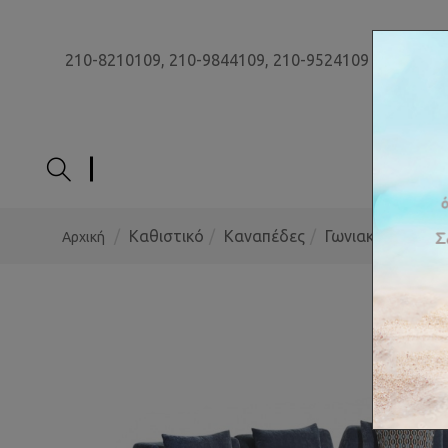
210-8210109,
210-9844109,
210-9524109
ΑΡΧΙ
Καθιστικό
Καναπέδες
Γωνιακοί Καναπ
Αρχική