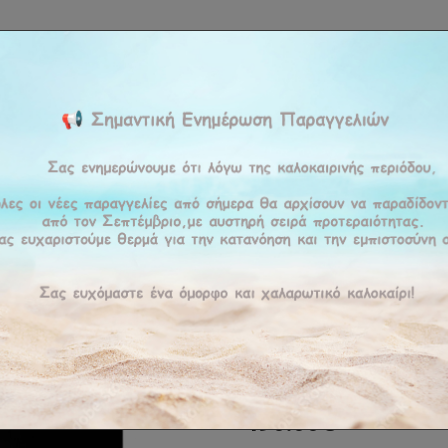
ΚΉ
ΕΤΑΙΡΕΊΑ
ΠΡΟΪΟΝΤΑ
ΠΡΟΣΦΟΡΕΣ
ΥΠΗΡΕΣΊΕΣ
BLOG
ΕΠΙΚΟΙ
α TV
'Επιπλο Tv Novelt
'Επιπλο tv
ΚΩΔΙΚΌΣ :
NOVE
Παράδοση σε 15-20 ημέρες
490.00€