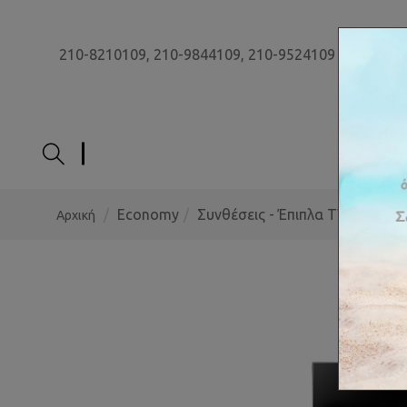
210-8210109,
210-9844109,
210-9524109
ΑΡΧΙ
Economy
Συνθέσεις - Έπιπλα TV
Έπιπλ
Αρχική