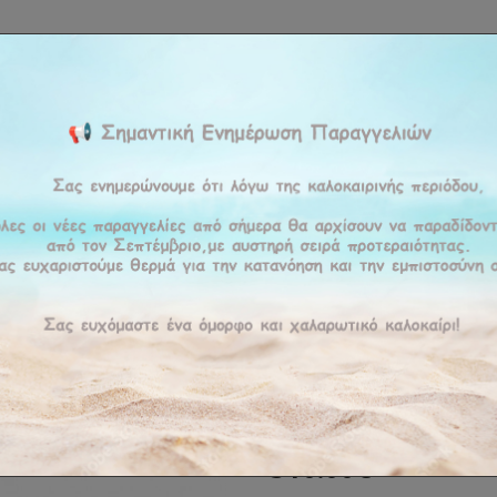
ΚΉ
ΕΤΑΙΡΕΊΑ
ΠΡΟΪΟΝΤΑ
ΠΡΟΣΦΟΡΕΣ
ΥΠΗΡΕΣΊΕΣ
BLOG
ΕΠΙΚΟΙ
ς
Καρέκλα Baker1
Καρέκλα B
ΚΩΔΙΚΌΣ :
BAKE
Παράδοση σε 15-20 ημέρες
310.00€