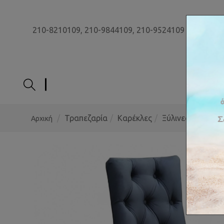
210-8210109,
210-9844109,
210-9524109
ΑΡΧΙ
Τραπεζαρία
Καρέκλες
Ξύλινες Καρέκλε
Αρχική