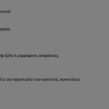
οντιά.
σμηση.
ίφ ξύλο ή μαρμάρινες επιφάνειες,
Για την προστασία του καπιτονέ, συνιστάται