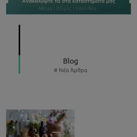
SUMMER SPECIAL OFFERS - ΕΚΘΕΣΙΑΚΆ ΈΩΣ -50%
Blog
# Νέα Άρθρα