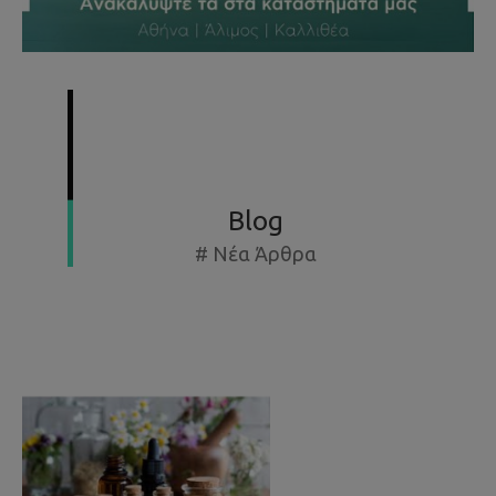
SUMMER SPECIAL OFFERS - ΕΚΘΕΣΙΑΚΆ ΈΩΣ -50%
Blog
# Νέα Άρθρα