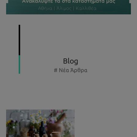
SUMMER SPECIAL OFFERS - ΕΚΘΕΣΙΑΚΆ ΈΩΣ -50%
Blog
# Νέα Άρθρα