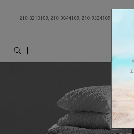
210-8210109,
210-9844109,
210-9524109
ΑΡΧΙ
Έ
π
ι
π
λ