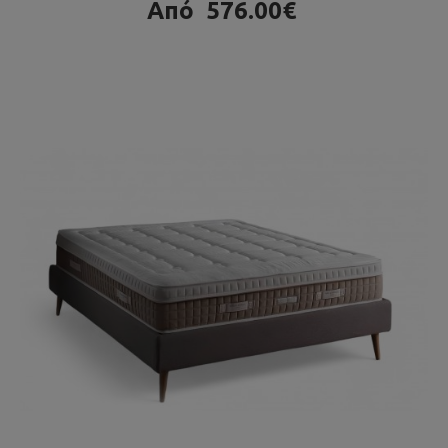
Από
576.00€