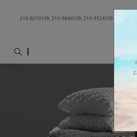
210-8210109,
210-9844109,
210-9524109
ΑΡΧΙ
Έ
π
ι
π
λ