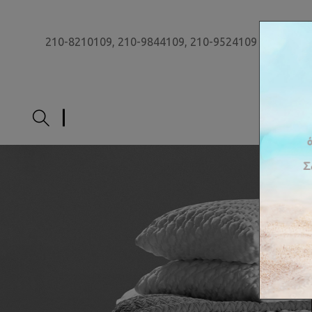
210-8210109,
210-9844109,
210-9524109
ΑΡΧΙ
Έ
π
ι
π
λ